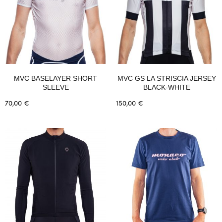
MVC BASELAYER SHORT
MVC GS LA STRISCIA JERSEY
SLEEVE
BLACK-WHITE
70,00
€
150,00
€
Ausführung wählen
Ausführung wählen
Dieses
Dieses
Produkt
Produkt
weist
weist
mehrere
mehrere
Varianten
Varianten
auf.
auf.
Die
Die
Optionen
Optionen
können
können