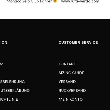
Monaco Velo Club Fahrer
www.ruta-verda.com
TION
CUSTOMER SERVICE
UM
KONTAKT
SIZING GUIDE
FSBELEHRUNG
VERSAND
HUTZERKLÄRUNG
RÜCKVERSAND
ICHTLINIE
MEIN KONTO