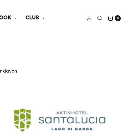
OOK
CLUB
0
ar davon