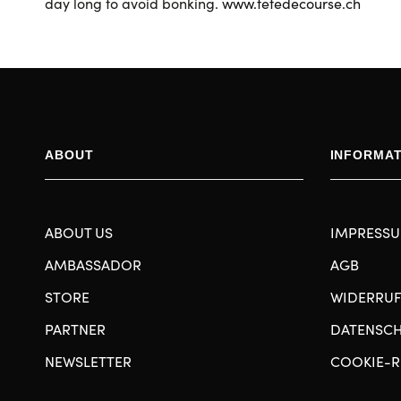
day long to avoid bonking.
www.tetedecourse.ch
ABOUT
INFORMA
ABOUT US
IMPRESS
AMBASSADOR
AGB
STORE
WIDERRU
PARTNER
DATENSC
NEWSLETTER
COOKIE-R