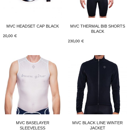
MVC HEADSET CAP BLACK
MVC THERMAL BIB SHORTS
BLACK
20,00
€
230,00
€
Weiterlesen
Ausführung wählen
Dieses
Produkt
weist
mehrere
Varianten
auf.
Die
Optionen
können
auf
der
MVC BASELAYER
MVC BLACK LINE WINTER
SLEEVELESS
JACKET