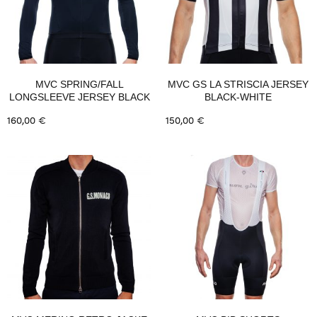
MVC SPRING/FALL
MVC GS LA STRISCIA JERSEY
LONGSLEEVE JERSEY BLACK
BLACK-WHITE
160,00
€
150,00
€
Ausführung wählen
Ausführung wählen
Dieses
Dieses
Produkt
Produkt
weist
weist
mehrere
mehrere
Varianten
Varianten
auf.
auf.
Die
Die
Optionen
Optionen
können
können
auf
auf