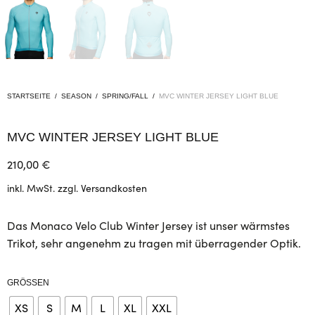
STARTSEITE
/
SEASON
/
SPRING/FALL
/
MVC WINTER JERSEY LIGHT BLUE
MVC WINTER JERSEY LIGHT BLUE
210,00
€
inkl. MwSt.
zzgl.
Versandkosten
Das Monaco Velo Club Winter Jersey ist unser wärmstes
Trikot, sehr angenehm zu tragen mit überragender Optik.
GRÖSSEN
XS
S
M
L
XL
XXL